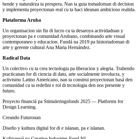
hende y naturaleza ta prospera. Nan ta guia tomadornan di decision
y implementa proyectonan real cu ta haci ideanan ambicioso realida.
Plataforma Aruba
Un organisacion sin fin di lucro cu ta desaroya actividadnan y
proyectonan pa e comunidad Arubano, combinando arte visual
contemporaneo y educacion. Fundá na 2019 pa historiadornan di
arte y gerente cultural Ana Maria Hernández.
Radical Data
Un colectivo cu ta crea tecnologia pa liberacion y alegria. Trahendo
practicanan for di ciencia di dato, arte socialmente involucra, y
activismo Latino Americano, nan ta construi proyectonan basá den
comunidad cu ta redefini e rol di tecnologia den nos presente y
futuro.
Proyecto financiá pa Stimuleringsfonds 2025 — Platforms for
Design Learning.
Creando Futuronan
Diseño y kultura digital for di e islanan, pa e islanan.
Kofinansiá pa Creative Industries Fund NL.