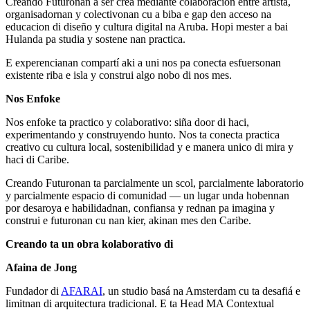
Creando Futuronan a ser crea mediante colaboracion entre artista,
organisadornan y colectivonan cu a biba e gap den acceso na
educacion di diseño y cultura digital na Aruba. Hopi mester a bai
Hulanda pa studia y sostene nan practica.
E experencianan compartí aki a uni nos pa conecta esfuersonan
existente riba e isla y construi algo nobo di nos mes.
Nos Enfoke
Nos enfoke ta practico y colaborativo: siña door di haci,
experimentando y construyendo hunto. Nos ta conecta practica
creativo cu cultura local, sostenibilidad y e manera unico di mira y
haci di Caribe.
Creando Futuronan ta parcialmente un scol, parcialmente laboratorio
y parcialmente espacio di comunidad — un lugar unda hobennan
por desaroya e habilidadnan, confiansa y rednan pa imagina y
construi e futuronan cu nan kier, akinan mes den Caribe.
Creando ta un obra kolaborativo di
Afaina de Jong
Fundador di
AFARAI
, un studio basá na Amsterdam cu ta desafiá e
limitnan di arquitectura tradicional. E ta Head MA Contextual