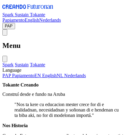
Spark
Sustain
Tokante
Papiamento
English
Nederlands
PAP
Menu
Spark
Sustain
Tokante
Language
PAP
Papiamento
EN
English
NL
Nederlands
Tokante Creando
Construí desde e fundo na Aruba
"Nos ta kere cu educacion mester crece for di e
realidadnan, necesidadnan y soñonan di e hendenan cu
ta biba aki, no for di modelonan importá."
Nos Historia